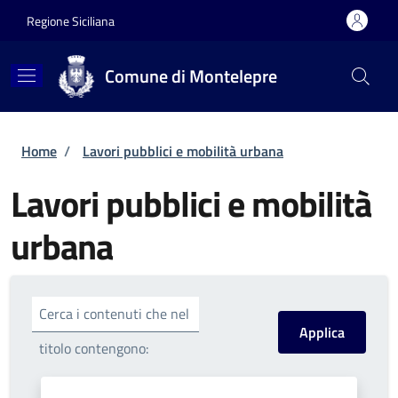
Salta al contenuto principale
Skip to footer content
Regione Siciliana
Comune di Montelepre
Briciole di pane
Home
/
Lavori pubblici e mobilità urbana
Lavori pubblici e mobilità
urbana
Cerca i contenuti che nel
titolo contengono: