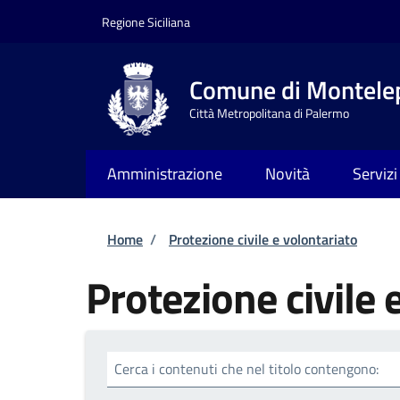
Salta al contenuto principale
Skip to footer content
Regione Siciliana
Comune di Montele
Città Metropolitana di Palermo
Amministrazione
Novità
Servizi
Briciole di pane
Home
/
Protezione civile e volontariato
Protezione civile 
Cerca i contenuti che nel titolo contengono: