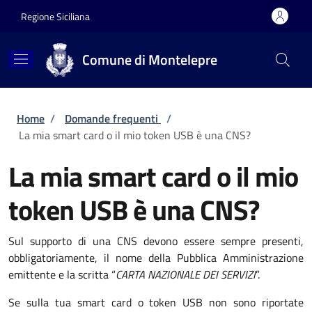
Salta al contenuto principale
Skip to footer content
Regione Siciliana
Comune di Montelepre
Briciole di pane
Home
/
Domande frequenti
/
La mia smart card o il mio token USB è una CNS?
La mia smart card o il mio
token USB è una CNS?
Sul supporto di una CNS devono essere sempre presenti,
obbligatoriamente, il nome della Pubblica Amministrazione
emittente e la scritta “
CARTA NAZIONALE DEI SERVIZI
”.
Se sulla tua smart card o token USB non sono riportate