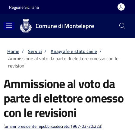
Salta al contenuto principale
Skip to footer content
Regione Siciliana
Comune di Montelepre
Briciole di pane
Home
/
Servizi
/
Anagrafe e stato civile
/
Ammissione al voto da parte di elettore omesso con le
revisioni
Ammissione al voto da
parte di elettore omesso
con le revisioni
(
urn:nir:presidente.repubblica:decreto:1967-03-20;223
)