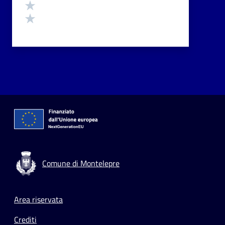
Valuta 2 stelle su 5
Valuta 1 stelle su 5
Comune di Montelepre
Footer menu
Area riservata
Crediti