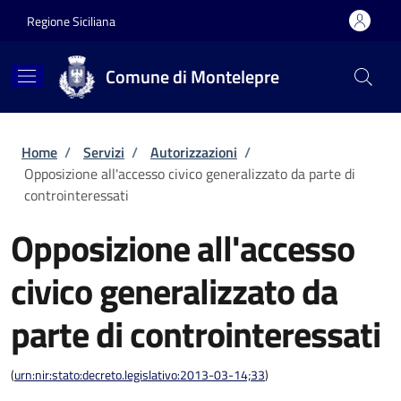
Salta al contenuto principale
Skip to footer content
Regione Siciliana
Comune di Montelepre
Briciole di pane
Home
/
Servizi
/
Autorizzazioni
/
Opposizione all'accesso civico generalizzato da parte di
controinteressati
Opposizione all'accesso
civico generalizzato da
parte di controinteressati
(
urn:nir:stato:decreto.legislativo:2013-03-14;33
)